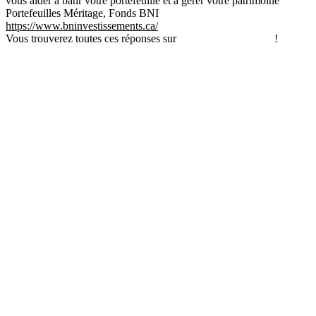
vous aider à bâtir votre portefeuille et à gérer votre patrimoine
Portefeuilles Méritage, Fonds BNI
https://www.bninvestissements.ca/
Vous trouverez toutes ces réponses sur
annuaire-credits.com
!