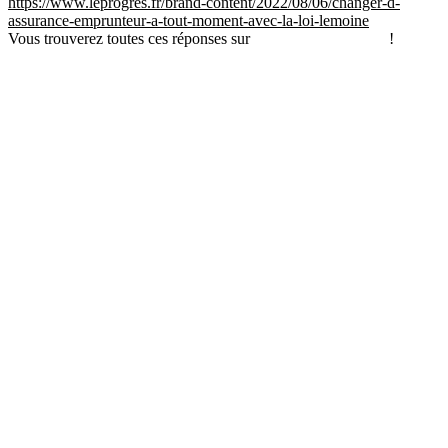
https://www.leprogres.fr/brand-content/2022/08/06/changer-d-
assurance-emprunteur-a-tout-moment-avec-la-loi-lemoine
Vous trouverez toutes ces réponses sur
annuaire-credits.com
!